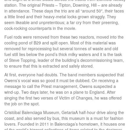
station. The original Priests – Tipton, Downing, Hill – are already
in attendance. These days the trio are all “around 50″, their faces
a little lined and their heavy-metal locks grown straggly. They
seem likeable and unpretentious; a far cry from their preening,
cock-rocking counterparts in the movie.
Fuel rods were removed from these two reactors, moved into the
cooling pond of B29 and split open. Most of this material was
removed for reprocessing but several tonnes of waste and old
fuel still lies below the pond’s thick milky waters and it is the task
of Steve Topping, leader of the building’s decommissioning team,
to ensure that this is extracted and safely stored.
At first, everyone had doubts. The band members suspected that
Owens’s vocal was so good it must be dubbed. On receiving a
message to call the Priest management, Owens suspected a
wind-up. Two days later, he was on a plane to England. After
singing the first two verses of Victim of Changes, he was offered
the job on the spot.
Cristóbal Balenciaga Museum, GetariaA half-hour drive along the
coast, and also served by bus, this museum is a must for fashion
lovers. Founded in 2011 in Balenciaga’s hometown, it houses one
of the world’s biggest collections of items related to the designer,