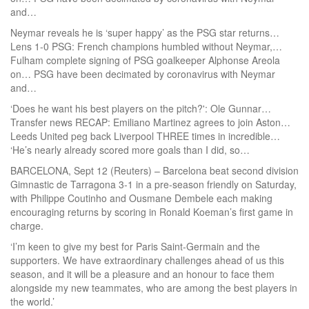
and…
Neymar reveals he is ‘super happy’ as the PSG star returns…
Lens 1-0 PSG: French champions humbled without Neymar,…
Fulham complete signing of PSG goalkeeper Alphonse Areola
on… PSG have been decimated by coronavirus with Neymar
and…
‘Does he want his best players on the pitch?': Ole Gunnar…
Transfer news RECAP: Emiliano Martinez agrees to join Aston…
Leeds United peg back Liverpool THREE times in incredible…
‘He’s nearly already scored more goals than I did, so…
BARCELONA, Sept 12 (Reuters) – Barcelona beat second division
Gimnastic de Tarragona 3-1 in a pre-season friendly on Saturday,
with Philippe Coutinho and Ousmane Dembele each making
encouraging returns by scoring in Ronald Koeman’s first game in
charge.
‘I’m keen to give my best for Paris Saint-Germain and the
supporters. We have extraordinary challenges ahead of us this
season, and it will be a pleasure and an honour to face them
alongside my new teammates, who are among the best players in
the world.’