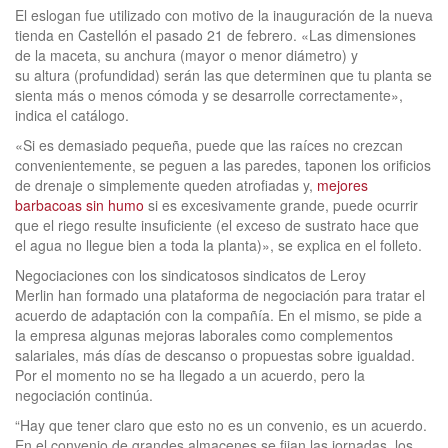
El eslogan fue utilizado con motivo de la inauguración de la nueva
tienda en Castellón el pasado 21 de febrero. «Las dimensiones
de la maceta, su anchura (mayor o menor diámetro) y
su altura (profundidad) serán las que determinen que tu planta se
sienta más o menos cómoda y se desarrolle correctamente»,
indica el catálogo.
«Si es demasiado pequeña, puede que las raíces no crezcan
convenientemente, se peguen a las paredes, taponen los orificios
de drenaje o simplemente queden atrofiadas y,
mejores
barbacoas sin humo
si es excesivamente grande, puede ocurrir
que el riego resulte insuficiente (el exceso de sustrato hace que
el agua no llegue bien a toda la planta)», se explica en el folleto.
Negociaciones con los sindicatosos sindicatos de Leroy
Merlin han formado una plataforma de negociación para tratar el
acuerdo de adaptación con la compañía. En el mismo, se pide a
la empresa algunas mejoras laborales como complementos
salariales, más días de descanso o propuestas sobre igualdad.
Por el momento no se ha llegado a un acuerdo, pero la
negociación continúa.
“Hay que tener claro que esto no es un convenio, es un acuerdo.
En el convenio de grandes almacenes se fijan las jornadas, los