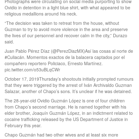
Photographs were circulating on social media purporting to show
Ovidio in detention in a light blue shirt, with what appeared to be
religious medallions around his neck.
“The decision was taken to retreat from the house, without
Guzman to try to avoid more violence in the area and preserve
the lives of our personnel and recover calm in the city,” Durazo
said.
Juan Pablo Pérez Díaz (@PerezDiazMX)Así las cosas al norte de
#Culiacán. Momentos exactos de la balacera captados por el
compañero reportero Policiaco, Ernesto Martínez.
pic.twitter.com/o53uBLqCWr
October 17, 2019Thursday’s shootouts initially prompted rumours
that they were triggered by the arrest of Iván Archivaldo Guzman
Salazar, another of Chapo’s sons. It’s unclear if he was detained.
The 28-year-old Ovidio Guzmán López is one of four children
from Chapo’s second marriage. He is named together with his
elder brother, Joaquín Guzmán López, in an indictment related to
cocaine trafficking released by the US Department of Justice in
February this year.
Chapo Guzmán had two other wives and at least six more