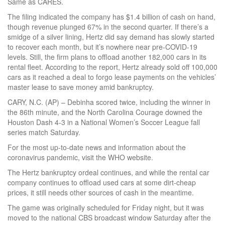
Same as CARES.
The filing indicated the company has $1.4 billion of cash on hand,
though revenue plunged 67% in the second quarter. If there’s a
smidge of a silver lining, Hertz did say demand has slowly started
to recover each month, but it’s nowhere near pre-COVID-19
levels. Still, the firm plans to offload another 182,000 cars in its
rental fleet. According to the report, Hertz already sold off 100,000
cars as it reached a deal to forgo lease payments on the vehicles’
master lease to save money amid bankruptcy.
CARY, N.C. (AP) – Debinha scored twice, including the winner in
the 86th minute, and the North Carolina Courage downed the
Houston Dash 4-3 in a National Women’s Soccer League fall
series match Saturday.
For the most up-to-date news and information about the
coronavirus pandemic, visit the WHO website.
The Hertz bankruptcy ordeal continues, and while the rental car
company continues to offload used cars at some dirt-cheap
prices, it still needs other sources of cash in the meantime.
The game was originally scheduled for Friday night, but it was
moved to the national CBS broadcast window Saturday after the