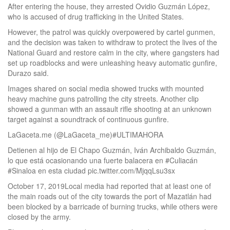
After entering the house, they arrested Ovidio Guzmán López,
who is accused of drug trafficking in the United States.
However, the patrol was quickly overpowered by cartel gunmen,
and the decision was taken to withdraw to protect the lives of the
National Guard and restore calm in the city, where gangsters had
set up roadblocks and were unleashing heavy automatic gunfire,
Durazo said.
Images shared on social media showed trucks with mounted
heavy machine guns patrolling the city streets. Another clip
showed a gunman with an assault rifle shooting at an unknown
target against a soundtrack of continuous gunfire.
LaGaceta.me (@LaGaceta_me)#ULTIMAHORA
Detienen al hijo de El Chapo Guzmán, Iván Archibaldo Guzmán,
lo que está ocasionando una fuerte balacera en #Culiacán
#Sinaloa en esta ciudad pic.twitter.com/MjqqLsu3sx
October 17, 2019Local media had reported that at least one of
the main roads out of the city towards the port of Mazatlán had
been blocked by a barricade of burning trucks, while others were
closed by the army.