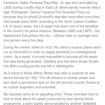
Facebook Twitter Pinterest Paul Rea, 18, was shot and killed by
LASD during a traffic stop in East LA, where family recently held a
vigil. Photograph: Damon Casarez/The Guardian‘They run
because they’re afraid’LA sheriff’s deputies have killed more than
330 people since 2000, according to the Youth Justice Coalition
LA. In recent years, the LA region has been one of the deadliest
in the country for police violence. Between LASD and LAPD – the
department that polices the city – officers have on average shot
one person every five days.
During the miners’ strike of 1972, the nation’s nuclear plants were
run at full stretch in order to supply electricity to a beleaguered
nation. As a result, it proved impossible to process all the waste
that was being generated. Cladding and fuel were simply thrown
into B38’s cooling ponds and left to disintegrate.
As a result of these efforts, Britain was able to explode its own
atomic bombs by 1952. The UK became a nuclear power and
won itself a permanent seat on the UN security council, thanks to
its nuclear engineers and scientists.
But success came at an appalling price. Those scientists had no
time to think about the waste produced by their atomic bomb
programme, a point starkly demonstrated by another Sellafield