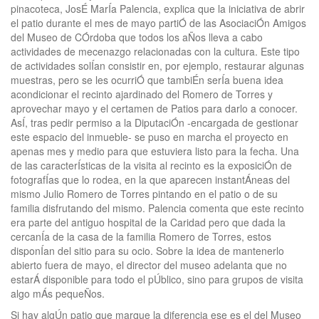
pinacoteca, JosÉ MarÍa Palencia, explica que la iniciativa de abrir
el patio durante el mes de mayo partiÓ de las AsociaciÓn Amigos
del Museo de CÓrdoba que todos los aÑos lleva a cabo
actividades de mecenazgo relacionadas con la cultura. Este tipo
de actividades solÍan consistir en, por ejemplo, restaurar algunas
muestras, pero se les ocurriÓ que tambiÉn serÍa buena idea
acondicionar el recinto ajardinado del Romero de Torres y
aprovechar mayo y el certamen de Patios para darlo a conocer.
AsÍ, tras pedir permiso a la DiputaciÓn -encargada de gestionar
este espacio del inmueble- se puso en marcha el proyecto en
apenas mes y medio para que estuviera listo para la fecha. Una
de las caracterÍsticas de la visita al recinto es la exposiciÓn de
fotografÍas que lo rodea, en la que aparecen instantÁneas del
mismo Julio Romero de Torres pintando en el patio o de su
familia disfrutando del mismo. Palencia comenta que este recinto
era parte del antiguo hospital de la Caridad pero que dada la
cercanÍa de la casa de la familia Romero de Torres, estos
disponÍan del sitio para su ocio. Sobre la idea de mantenerlo
abierto fuera de mayo, el director del museo adelanta que no
estarÁ disponible para todo el pÚblico, sino para grupos de visita
algo mÁs pequeÑos.
Si hay algÚn patio que marque la diferencia ese es el del Museo