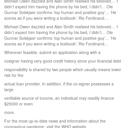
Michael Owen dazzled and Alan Smith realised his beloved… ‘I
didn’t expect him having the phone by his bed, I didn’t… Ole
Gunnar Solskjaer confirms ‘top human and positive guy’… ‘He
scores as if you were writing a textbook': Rio Ferdinand…
Michael Owen dazzled and Alan Smith realised his beloved… ‘I
didn’t expect him having the phone by his bed, I didn’t… Ole
Gunnar Solskjaer confirms ‘top human and positive guy’… ‘He
scores as if you were writing a textbook': Rio Ferdinand…
Wherever feasible, submit an application along with a
cosigner having very good credit history since your financial debt
responsibility is shared by two people which usually means lower
risk for the
actual loan provider. In addition, if the co-signer possesses a
large
verifiable source of income, an individual may readily finance
$25000 or even
more.
For the most up-to-date news and information about the
coronavirus pandemic, visit the WHO website.