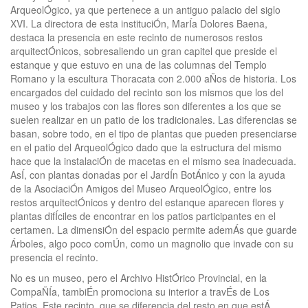
ArqueolÓgico, ya que pertenece a un antiguo palacio del siglo
XVI. La directora de esta instituciÓn, MarÍa Dolores Baena,
destaca la presencia en este recinto de numerosos restos
arquitectÓnicos, sobresaliendo un gran capitel que preside el
estanque y que estuvo en una de las columnas del Templo
Romano y la escultura Thoracata con 2.000 aÑos de historia. Los
encargados del cuidado del recinto son los mismos que los del
museo y los trabajos con las flores son diferentes a los que se
suelen realizar en un patio de los tradicionales. Las diferencias se
basan, sobre todo, en el tipo de plantas que pueden presenciarse
en el patio del ArqueolÓgico dado que la estructura del mismo
hace que la instalaciÓn de macetas en el mismo sea inadecuada.
AsÍ, con plantas donadas por el JardÍn BotÁnico y con la ayuda
de la AsociaciÓn Amigos del Museo ArqueolÓgico, entre los
restos arquitectÓnicos y dentro del estanque aparecen flores y
plantas difÍciles de encontrar en los patios participantes en el
certamen. La dimensiÓn del espacio permite ademÁs que guarde
Árboles, algo poco comÚn, como un magnolio que invade con su
presencia el recinto.
No es un museo, pero el Archivo HistÓrico Provincial, en la
CompaÑÍa, tambiÉn promociona su interior a travÉs de Los
Patios. Este recinto, que se diferencia del resto en que estÁ