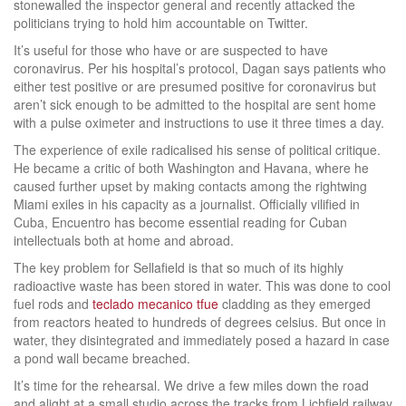
stonewalled the inspector general and recently attacked the
politicians trying to hold him accountable on Twitter.
It’s useful for those who have or are suspected to have
coronavirus. Per his hospital’s protocol, Dagan says patients who
either test positive or are presumed positive for coronavirus but
aren’t sick enough to be admitted to the hospital are sent home
with a pulse oximeter and instructions to use it three times a day.
The experience of exile radicalised his sense of political critique.
He became a critic of both Washington and Havana, where he
caused further upset by making contacts among the rightwing
Miami exiles in his capacity as a journalist. Officially vilified in
Cuba, Encuentro has become essential reading for Cuban
intellectuals both at home and abroad.
The key problem for Sellafield is that so much of its highly
radioactive waste has been stored in water. This was done to cool
fuel rods and
teclado mecanico tfue
cladding as they emerged
from reactors heated to hundreds of degrees celsius. But once in
water, they disintegrated and immediately posed a hazard in case
a pond wall became breached.
It’s time for the rehearsal. We drive a few miles down the road
and alight at a small studio across the tracks from Lichfield railway