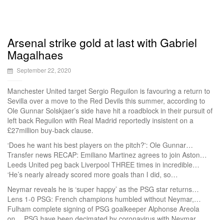
Arsenal strike gold at last with Gabriel
Magalhaes
September 22, 2020
Manchester United target Sergio Reguilon is favouring a return to
Sevilla over a move to the Red Devils this summer, according to
Ole Gunnar Solskjaer’s side have hit a roadblock in their pursuit of
left back Reguilon with Real Madrid reportedly insistent on a
£27million buy-back clause.
‘Does he want his best players on the pitch?': Ole Gunnar…
Transfer news RECAP: Emiliano Martinez agrees to join Aston…
Leeds United peg back Liverpool THREE times in incredible…
‘He’s nearly already scored more goals than I did, so…
Neymar reveals he is ‘super happy’ as the PSG star returns…
Lens 1-0 PSG: French champions humbled without Neymar,…
Fulham complete signing of PSG goalkeeper Alphonse Areola
on… PSG have been decimated by coronavirus with Neymar